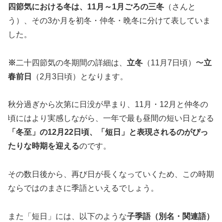
四節気における冬は、11月～1月ごろの三冬
（さんと
う）、その3か月を初冬・仲冬・晩冬に分けて表していま
した。
※
二十四節気の冬期間の詳細は、
立冬
（11月7日頃）〜
立
春前日
（2月3日頃）となります。
秋分過ぎから次第に日没が早まり、11月・12月と仲冬の
頃にはより実感しながら、一年で最も昼間の短い日となる
「冬至」の12月22日頃、「短日」と表現されるのがぴっ
たりな時期を迎える
のです。
その数日後から、再び日が長くなっていくため、この時期
ならではのまさに季語といえるでしょう。
また「短日」には、以下のような
子季語（別名・関連語）