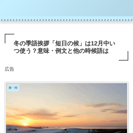
冬の季語挨拶「短日の候」は12月中い
つ使う？意味・例文と他の時候語は
広告
暦・時