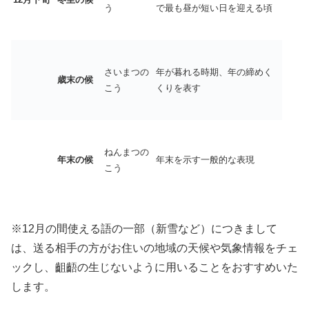
う
で最も昼が短い日を迎える頃
さいまつの
年が暮れる時期、年の締めく
歳末の候
こう
くりを表す
ねんまつの
年末の候
年末を示す一般的な表現
こう
※12月の間使える語の一部（新雪など）につきまして
は、送る相手の方がお住いの地域の天候や気象情報をチェ
ックし、齟齬の生じないように用いることをおすすめいた
します。