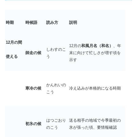
時期
時候語
読み方
説明
12
月の間
12月の
和風月名（和名）
、年
しわすのこ
師走の候
末に向けて忙しさが増す頃を
う
使える
示す
かんれいの
寒冷の候
冷え込みが本格的になる時期
こう
はつごおり
送る相手の地域で今季最初の
初氷の候
のこう
氷が張った頃、要情報確認