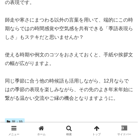
の表現です。
師走や寒さにまつわる以外の言葉を用いて、端的にこの時
期ならではの時間感覚や空気感を共有できる「季語表現ら
しさ」もステキだと思いませんか？
使える時期や例文のコツをおさえておくと、手紙や挨拶文
の幅が広がりますよ。
同じ季節に合う他の時候語も活用しながら、12月ならで
はの季節の表現を楽しみながら、その先のよき年末年始に
繋がる温かい交流やご縁の機会となりますように。
暦・時
メニュー
ホーム
検索
トップ
サイドバー
シェアする