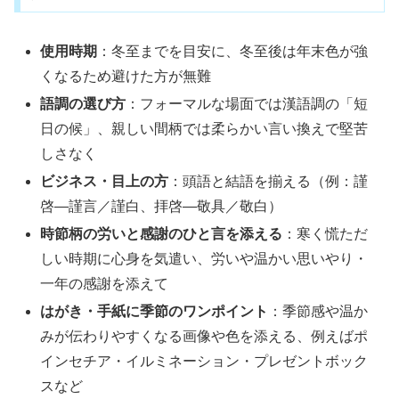
使用時期
：冬至までを目安に、冬至後は年末色が強
くなるため避けた方が無難
語調の選び方
：フォーマルな場面では漢語調の「短
日の候」、親しい間柄では柔らかい言い換えで堅苦
しさなく
ビジネス・目上の方
：頭語と結語を揃える（例：謹
啓―謹言／謹白、拝啓―敬具／敬白）
時節柄の労いと感謝のひと言を添える
：寒く慌ただ
しい時期に心身を気遣い、労いや温かい思いやり・
一年の感謝を添えて
はがき・手紙に季節のワンポイント
：季節感や温か
みが伝わりやすくなる画像や色を添える、例えばポ
インセチア・イルミネーション・プレゼントボック
スなど