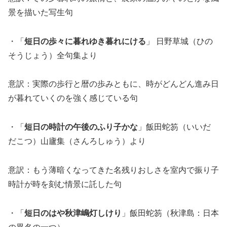
景を描いた写生句
・「
短日の歩々に暮れゆき暮れにける
」 日野草城（ひの
そうじょう）全句集より
意訳：実際の歩行と暦の歩みともに、時がどんどん進み日
が暮れていくのを強く感じている句
・「
短日の時計の午後のふり子かな
」飯田蛇笏（いいだ
だこつ）山廬集（さんろしゅう）より
意訳：もう薄暗くなってきた名残りおしさを室内で振り子
時計が時を刻む情景に託した句
・「
短日のはや秋津嶋灯しけり
」飯田蛇笏（秋津島：日本