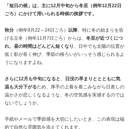
「短日の候」は、主に12月中旬から冬至（例年12月22日
ごろ）にかけて用いられる時候の挨拶です。
秋分
（例年9月22～24日ごろ）
以降
、特に冬の始まりを告
げる立冬（例年11月7日ごろ）からは、
冬至が近づくにつ
れ、昼の時間はどんどん短くなり
、日中でも太陽の位置が
低く影が長く伸び、季節の移ろいがいっそう感じられるよ
うになりますよね。
さらに12月も中旬になると
、
日没の早まりととともに気
温も大分下がる
ため、厚手の上着を着こみながら日差しの
温かさが恋しくなるような、冬の空気感を実感するのでは
ないでしょうか。
手紙やメールで季節感を大切にしたいとき、この表現は端
的で自然な雰囲気を添えてくれます。