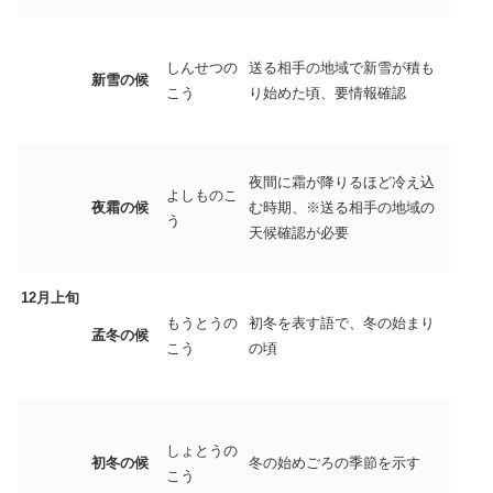
しんせつの
送る相手の地域で新雪が積も
新雪の候
こう
り始めた頃、要情報確認
夜間に霜が降りるほど冷え込
よしものこ
夜霜の候
む時期、※送る相手の地域の
う
天候確認が必要
12
月上旬
もうとうの
初冬を表す語で、冬の始まり
孟冬の候
こう
の頃
しょとうの
初冬の候
冬の始めごろの季節を示す
こう