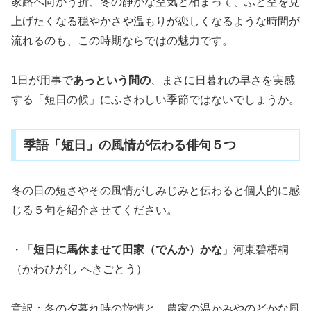
家路へ向かう折、冬の静かな空気と相まって、ふと空を見
上げたくなる穏やかさや温もりが恋しくなるような時間が
流れるのも、この時期ならではの魅力です。
1日が用事で
あっという間の
、まさに日暮れの早さを実感
する「短日の候」にふさわしい季節ではないでしょうか。
季語「短日」の風情が伝わる俳句５つ
冬の日の短さやその風情がしみじみと伝わると個人的に感
じる５句を紹介させてください。
・「
短日に馬休ませて田家（でんか）かな
」河東碧梧桐
（かわひがし へきごとう）
意訳：冬の夕暮れ時の旅情と、農家の温かみやのどかな風