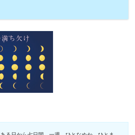
、ある日から七日間。一週。ひとなぬか。ひとま